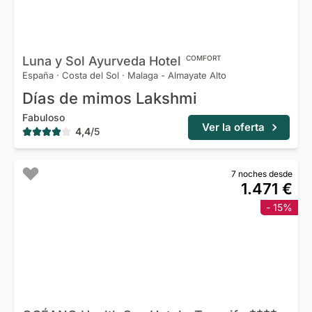
Luna y Sol Ayurveda
Hotel
COMFORT
España
·
Costa del Sol
·
Malaga - Almayate Alto
Días de mimos Lakshmi
Fabuloso
Ver la oferta
4,4
/
5
7 noches desde
1.471 €
- 15%