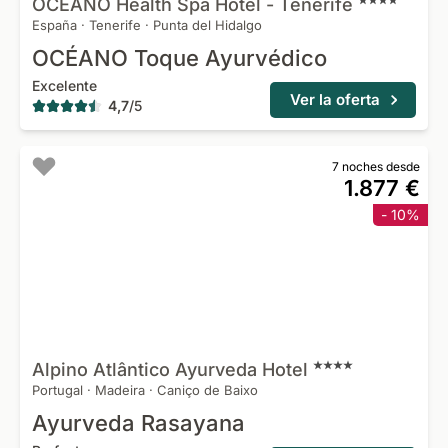
OCÉANO Health Spa Hotel -
Tenerife
España
·
Tenerife
·
Punta del Hidalgo
OCÉANO Toque Ayurvédico
Excelente
Ver la oferta
4,7
/
5
7 noches desde
1.877 €
- 10%
Alpino Atlântico Ayurveda
Hotel
Portugal
·
Madeira
·
Caniço de Baixo
Ayurveda Rasayana