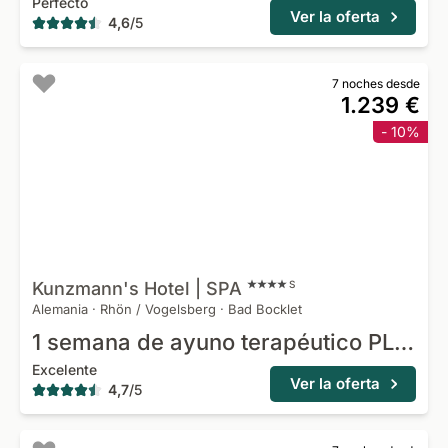
Perfecto
Ver la oferta
4,6
/
5
7 noches desde
1.239 €
- 10%
Kunzmann's Hotel |
SPA
S
Alemania
·
Rhön / Vogelsberg
·
Bad Bocklet
1 semana de ayuno terapéutico PLUS paquete pequeño de Ayurveda
Excelente
Ver la oferta
4,7
/
5