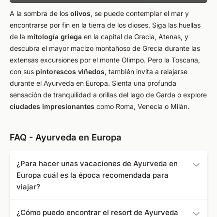
A la sombra de los
olivos
, se puede contemplar el mar y
encontrarse por fin en la tierra de los dioses. Siga las huellas
de la
mitología
griega
en la capital de Grecia, Atenas, y
descubra el mayor macizo montañoso de Grecia durante las
extensas excursiones por el monte Olimpo. Pero la Toscana,
con sus
pintorescos viñedos
, también invita a relajarse
durante el Ayurveda en Europa. Sienta una profunda
sensación de tranquilidad a orillas del lago de Garda o explore
ciudades impresionantes
como Roma, Venecia o Milán.
FAQ - Ayurveda en Europa
¿Para hacer unas vacaciones de Ayurveda en
Europa cuál es la época recomendada para
viajar?
En los meses de verano se suele tener suerte con el
¿Cómo puedo encontrar el resort de Ayurveda
tiempo en todos los países europeos y hay menos lluvias.