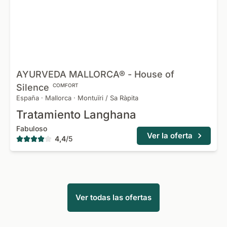
AYURVEDA MALLORCA® - House of
Silence
COMFORT
España
·
Mallorca
·
Montuïri / Sa Ràpita
Tratamiento Langhana
Fabuloso
Ver la oferta
4,4
/
5
Ver todas las ofertas