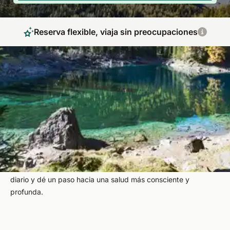
Reserva flexible, viaja sin preocupaciones
Retiros de bienestar holístico en destinos
europeos seleccionados
El Ayurveda en Europa le ofrece la posibilidad de vivir una
experiencia auténtica sin necesidad de viajar lejos. Con
SpaDreams, accede a retiros certificados que combinan
tratamientos tradicionales, entornos naturales y atención
personalizada. Recupere su equilibrio, desconecte del estrés
diario y dé un paso hacia una salud más consciente y
profunda.