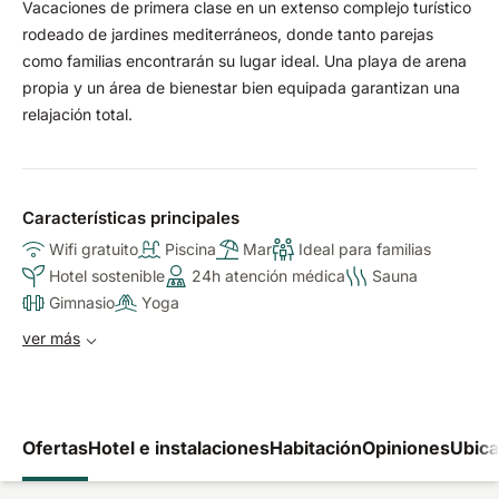
Vacaciones de primera clase en un extenso complejo turístico
rodeado de jardines mediterráneos, donde tanto parejas
como familias encontrarán su lugar ideal. Una playa de arena
propia y un área de bienestar bien equipada garantizan una
relajación total.
Características principales
Wifi gratuito
Piscina
Mar
Ideal para familias
Hotel sostenible
24h atención médica
Sauna
Gimnasio
Yoga
ver más
Ofertas
Hotel e instalaciones
Habitación
Opiniones
Ubica