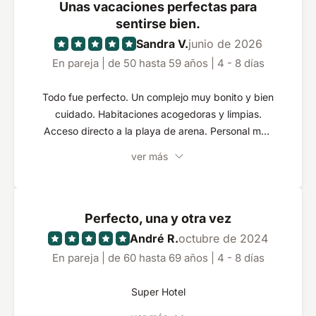
Unas vacaciones perfectas para
sentirse bien.
Sandra V.
junio de 2026
En pareja | de 50 hasta 59 años | 4 - 8 días
Todo fue perfecto. Un complejo muy bonito y bien
cuidado. Habitaciones acogedoras y limpias.
Acceso directo a la playa de arena. Personal muy
amable y cordial. Lo mismo puede decirse de los
ver más
animadores. El desayuno satisface todas las
expectativas. Hay tabernas muy buenas en los
alrededores. Nos hemos enamorado del hotel, del
país y de la gente. Volveremos.
Perfecto, una y otra vez
André R.
octubre de 2024
En pareja | de 60 hasta 69 años | 4 - 8 días
Super Hotel