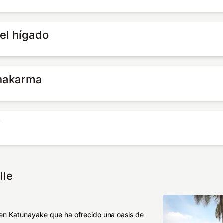
el hígado
hakarma
r
lle
n en Katunayake que ha ofrecido una oasis de