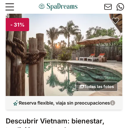
Ir al contenido principal
- 31%
Todas las fotos
Reserva flexible, viaja sin preocupaciones
Descubrir Vietnam: bienestar,