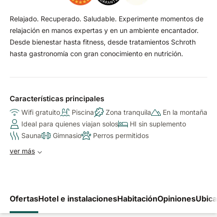
Relajado. Recuperado. Saludable. Experimente momentos de
relajación en manos expertas y en un ambiente encantador.
Desde bienestar hasta fitness, desde tratamientos Schroth
hasta gastronomía con gran conocimiento en nutrición.
Características principales
Wifi gratuito
Piscina
Zona tranquila
En la montaña
Ideal para quienes viajan solos
HI sin suplemento
Sauna
Gimnasio
Perros permitidos
ver más
Ofertas
Hotel e instalaciones
Habitación
Opiniones
Ubica