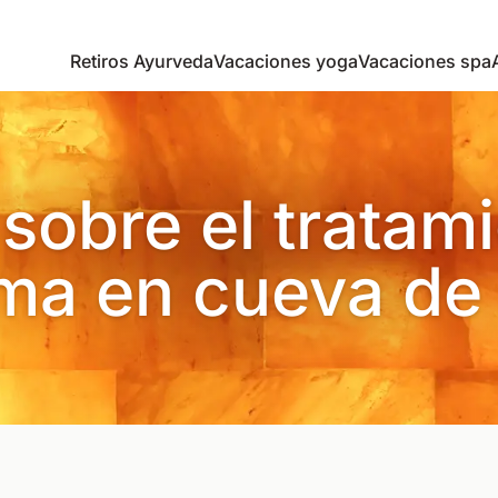
Retiros Ayurveda
Vacaciones yoga
Vacaciones spa
sobre el tratam
ma en cueva de 