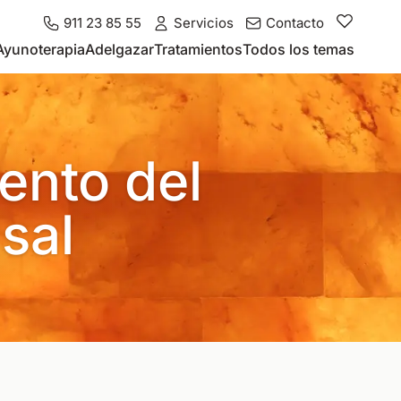
911 23 85 55
Servicios
Contacto
Ayunoterapia
Adelgazar
Tratamientos
Todos los temas
iento del
sal