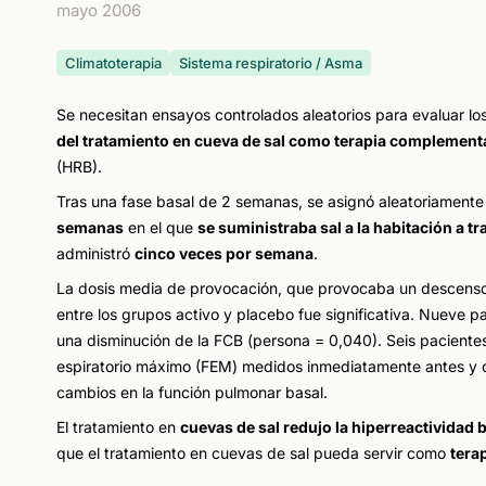
mayo 2006
Climatoterapia
Sistema respiratorio / Asma
Se necesitan ensayos controlados aleatorios para evaluar los
del tratamiento en cueva de sal como terapia complementa
(HRB).
Tras una fase basal de 2 semanas, se asignó aleatoriament
semanas
en el que
se suministraba sal a la habitación a t
administró
cinco veces por semana
.
La dosis media de provocación, que provocaba un descenso d
entre los grupos activo y placebo fue significativa. Nueve 
una disminución de la FCB (persona = 0,040). Seis pacient
espiratorio máximo (FEM) medidos inmediatamente antes y de
cambios en la función pulmonar basal.
El tratamiento en
cuevas de sal redujo la hiperreactividad
que el tratamiento en cuevas de sal pueda servir como
tera