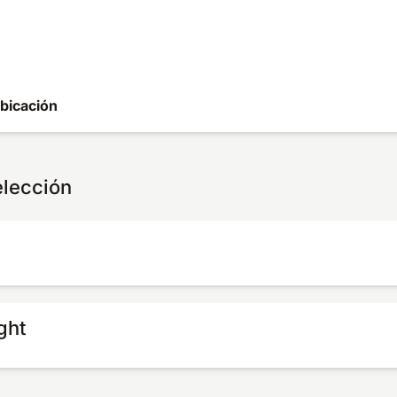
bicación
elección
ght