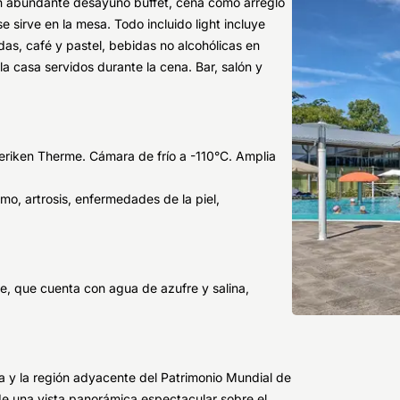
 un abundante desayuno buffet, cena como arreglo
e sirve en la mesa. Todo incluido light incluye
s, café y pastel, bebidas no alcohólicas en
a casa servidos durante la cena. Bar, salón y
deriken Therme. Cámara de frío a -110°C. Amplia
o, artrosis, enfermedades de la piel,
me, que cuenta con agua de azufre y salina,
 y la región adyacente del Patrimonio Mundial de
 de una vista panorámica espectacular sobre el