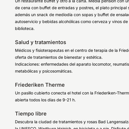
Un restaurante buffet y otro a la carta. Media pensión con
de cena con buffet de entradas y postres, el plato principal s
además un snack de mediodía con sopas y buffet de ensalada
autoservicio y bebidas alcohólicas como cerveza y vinos de l
biblioteca.
Salud y tratamientos
Médicos y fisioterapeutas en el centro de terapia de la Frie
oferta de tratamientos de bienestar y estética.
Indicaciones: enfermedades del aparato locomotor, reumatism
metabólicas y psicosomáticas.
Friederiken Therme
Un pasillo cubierto conecta el hotel con la Friederiken-Ther
abierta todos los días de 9-21 h.
Tiempo libre
Descubra la ciudad de tratamientos y rosas Bad Langensalza
la UNESCO, Wartburg Hainich, en bicicleta o a pie. Disfrute