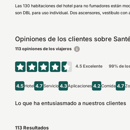
Las 130 habitaciones del hotel para no fumadores están mode
son DBL para uso individual. Dos ascensores, vestíbulo con a
Opiniones de los clientes sobre San
113 opiniones de los viajeros
4.5
Excelente
99
% de lo
4.5
4.7
4.3
4.2
4.7
Hotel
Servicio
Aplicaciones
Comida
Zo
Lo que ha entusiasmado a nuestros clientes
113
Resultados