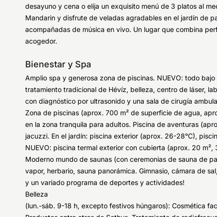
desayuno y cena o elija un exquisito menú de 3 platos al med
Mandarin y disfrute de veladas agradables en el jardín de p
acompañadas de música en vivo. Un lugar que combina perfe
acogedor.
Bienestar y Spa
Amplio spa y generosa zona de piscinas. NUEVO: todo bajo 
tratamiento tradicional de Hévíz, belleza, centro de láser, la
con diagnóstico por ultrasonido y una sala de cirugía ambula
Zona de piscinas (aprox. 700 m² de superficie de agua, apro
en la zona tranquila para adultos. Piscina de aventuras (apro
jacuzzi. En el jardín: piscina exterior (aprox. 26-28°C), pis
NUEVO: piscina termal exterior con cubierta (aprox. 20 m², 
Moderno mundo de saunas (con ceremonias de sauna de pago
vapor, herbario, sauna panorámica. Gimnasio, cámara de sal,
y un variado programa de deportes y actividades!
Belleza
(lun.-sáb. 9-18 h, excepto festivos húngaros): Cosmética fac