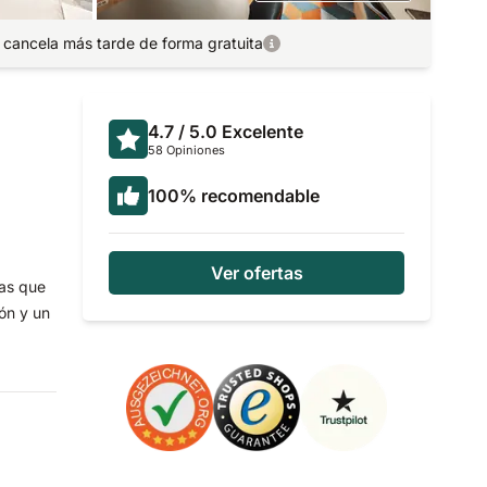
 cancela más tarde de forma gratuita
4.7
/ 5.0
Excelente
58 Opiniones
100
%
recomendable
Ver ofertas
nas que
ón y un