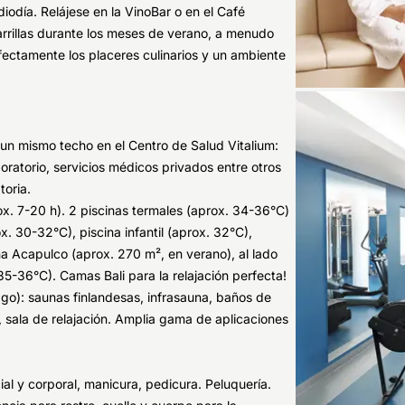
iodía. Relájese en la VinoBar o en el Café
arrillas durante los meses de verano, a menudo
ctamente los placeres culinarios y un ambiente
un mismo techo en el Centro de Salud Vitalium:
boratorio, servicios médicos privados entre otros
toria.
x. 7-20 h). 2 piscinas termales (aprox. 34-36°C)
x. 30-32°C), piscina infantil (aprox. 32°C),
cina Acapulco (aprox. 270 m², en verano), al lado
35-36°C). Camas Bali para la relajación perfecta!
): saunas finlandesas, infrasauna, baños de
 sala de relajación. Amplia gama de aplicaciones
ial y corporal, manicura, pedicura. Peluquería.