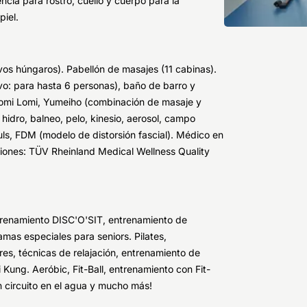
cia para rostro, cuello y cuerpo para la
piel.
ivos húngaros). Pabellón de masajes (11 cabinas).
o: para hasta 6 personas), baño de barro y
, Lomi Lomi, Yumeiho (combinación de masaje y
hidro, balneo, pelo, kinesio, aerosol, campo
ls, FDM (modelo de distorsión fascial). Médico en
aciones: TÜV Rheinland Medical Wellness Quality
ntrenamiento DISC'O'SIT, entrenamiento de
amas especiales para seniors. Pilates,
res, técnicas de relajación, entrenamiento de
i Kung. Aeróbic, Fit-Ball, entrenamiento con Fit-
 circuito en el agua y mucho más!