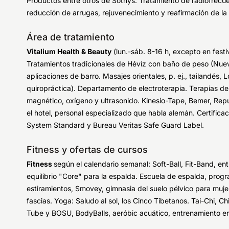
Productos entre otros de Sothys. Tratamiento de radiofrecuen
reducción de arrugas, rejuvenecimiento y reafirmación de la 
Área de tratamiento
Vitalium Health & Beauty
(lun.-sáb. 8-16 h, excepto en fest
Tratamientos tradicionales de Hévíz con baño de peso (Nuev
aplicaciones de barro. Masajes orientales, p. ej., tailandés
quiropráctica). Departamento de electroterapia. Terapias de 
magnético, oxígeno y ultrasonido. Kinesio-Tape, Bemer, Repu
el hotel, personal especializado que habla alemán. Certific
System Standard y Bureau Veritas Safe Guard Label.
Fitness y ofertas de cursos
Fitness
según el calendario semanal: Soft-Ball, Fit-Band, e
equilibrio "Core" para la espalda. Escuela de espalda, progr
estiramientos, Smovey, gimnasia del suelo pélvico para muje
fascias. Yoga: Saludo al sol, los Cinco Tibetanos. Tai-Chi, Ch
Tube y BOSU, BodyBalls, aeróbic acuático, entrenamiento en