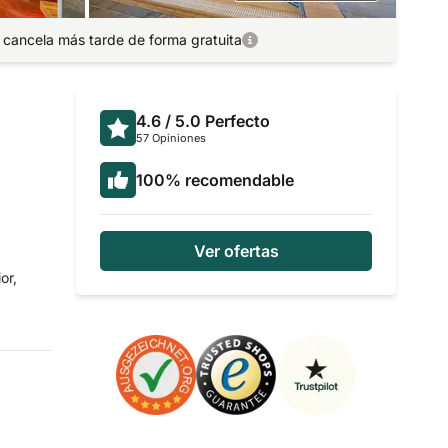
 cancela más tarde de forma gratuita
4.6
/ 5.0
Perfecto
57 Opiniones
100
%
recomendable
Ver ofertas
or,