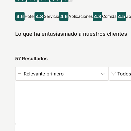
4.6
4.8
4.6
4.3
4.5
Hotel
Servicio
Aplicaciones
Comida
Zo
Lo que ha entusiasmado a nuestros clientes
57
Resultados
Relevante primero
Todos 