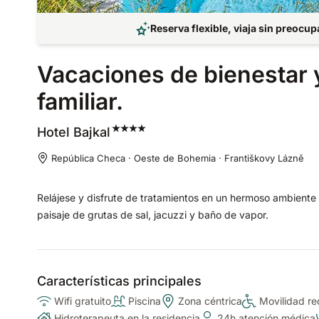
Reserva flexible, viaja sin preocu
Vacaciones de bienestar 
familiar.
Hotel
Bajkal
República Checa · Oeste de Bohemia · Františkovy Lázně
Relájese y disfrute de tratamientos en un hermoso ambiente f
paisaje de grutas de sal, jacuzzi y baño de vapor.
Características principales
Wifi gratuito
Piscina
Zona céntrica
Movilidad re
Hidroterapeuta en la residencia
24h atención médica