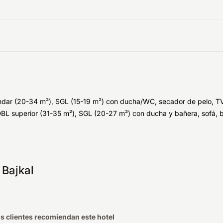
r (20-34 m²), SGL (15-19 m²) con ducha/WC, secador de pelo, TV saté
BL superior (31-35 m²), SGL (20-27 m²) con ducha y bañera, sofá, balc
 Bajkal
s clientes recomiendan este hotel