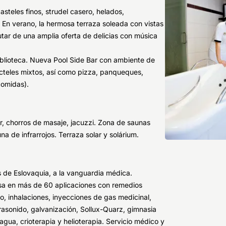
steles finos, strudel casero, helados,
. En verano, la hermosa terraza soleada con vistas
rutar de una amplia oferta de delicias con música
 Biblioteca. Nueva Pool Side Bar con ambiente de
cócteles mixtos, así como pizza, panqueques,
comidas).
or, chorros de masaje, jacuzzi. Zona de saunas
na de infrarrojos. Terraza solar y solárium.
 de Eslovaquia, a la vanguardia médica.
sa en más de 60 aplicaciones con remedios
ro, inhalaciones, inyecciones de gas medicinal,
trasonido, galvanización, Sollux-Quarz, gimnasia
 agua, crioterapia y helioterapia. Servicio médico y