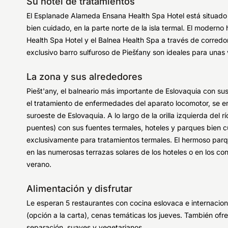
Su hotel de tratamientos
El Esplanade Alameda Ensana Health Spa Hotel está situado 
bien cuidado, en la parte norte de la isla termal. El modern
Health Spa Hotel y el Balnea Health Spa a través de corredor
exclusivo barro sulfuroso de Piešťany son ideales para unas 
La zona y sus alrededores
Piešt'any, el balneario más importante de Eslovaquia con sus
el tratamiento de enfermedades del aparato locomotor, se en
suroeste de Eslovaquia. A lo largo de la orilla izquierda del r
puentes) con sus fuentes termales, hoteles y parques bien 
exclusivamente para tratamientos termales. El hermoso parqu
en las numerosas terrazas solares de los hoteles o en los con
verano.
Alimentación y disfrutar
Le esperan 5 restaurantes con cocina eslovaca e internacion
(opción a la carta), cenas temáticas los jueves. También of
separación, suaves y vegetarianos.