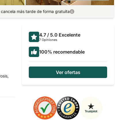
 cancela más tarde de forma gratuita
4.7
/ 5.0
Excelente
7 Opiniones
100
%
recomendable
Ver ofertas
osis,