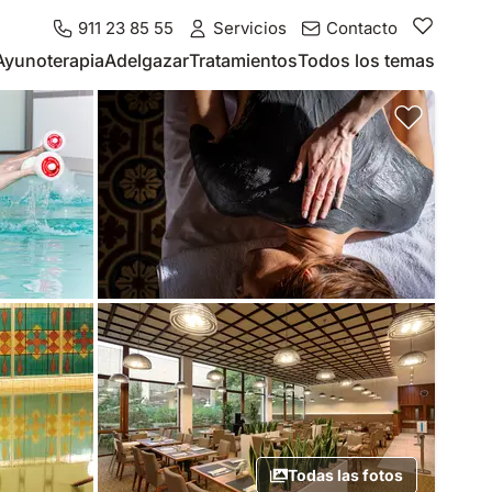
911 23 85 55
Servicios
Contacto
Ayunoterapia
Adelgazar
Tratamientos
Todos los temas
Todas las fotos