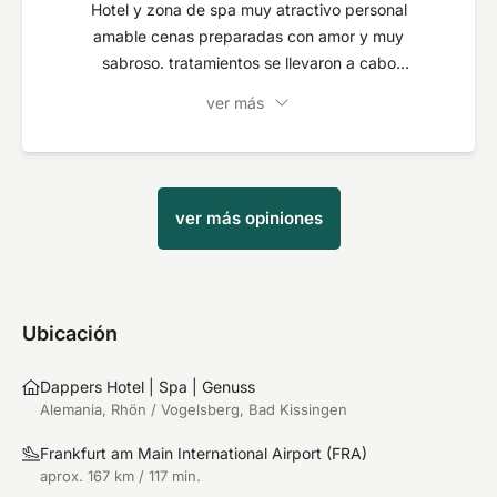
Hotel y zona de spa muy atractivo personal
amable cenas preparadas con amor y muy
sabroso. tratamientos se llevaron a cabo
profesionalmente. en general un tiempo de éxito a
ver más
cabo en un ambiente hermoso. con mucho gusto
de nuevo ....
ver más opiniones
Ubicación
Dappers Hotel | Spa | Genuss
Alemania, Rhön / Vogelsberg, Bad Kissingen
Frankfurt am Main International Airport
(
FRA
)
aprox. 167 km / 117 min.