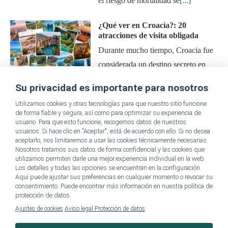
el riesgo de mortalidad se
[...]
¿Qué ver en Croacia?: 20
atracciones de visita obligada
Durante mucho tiempo, Croacia fue
considerada un destino secreto en
comparación con países como
Su privacidad es importante para nosotros
Francia e Italia. No obstante, en los
Utilizamos cookies y otras tecnologías para que nuestro sitio funcione
últimos años, este pequeño país en
de forma fiable y segura, así como para optimizar su experiencia de
la
[...]
usuario. Para que esto funcione, recogemos datos de nuestros
usuarios. Si hace clic en "Aceptar", está de acuerdo con ello. Si no desea
aceptarlo, nos limitaremos a usar las cookies técnicamente necesarias.
Nosotros tratamos sus datos de forma confidencial y las cookies que
utilizamos permiten darle una mejor experiencia individual en la web.
Los detalles y todas las opciones se encuentran en la configuración.
SpaDreamsES Instagram
Aquí puede ajustar sus preferencias en cualquier momento o revocar su
consentimiento. Puede encontrar más información en nuestra política de
Instagram has returned empty data. Please authorize your Instagram
protección de datos.
account in the
plugin settings
.
Ajustes de cookies
Aviso legal
Protección de datos