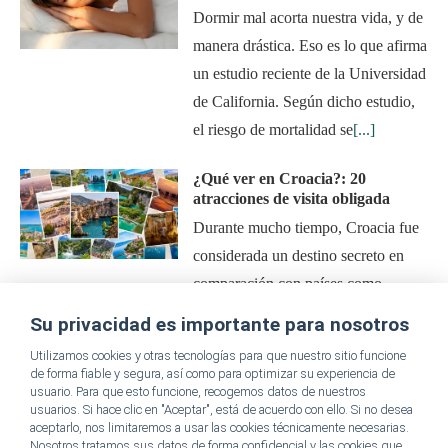
Dormir mal acorta nuestra vida, y de
manera drástica. Eso es lo que afirma
un estudio reciente de la Universidad
de California. Según dicho estudio,
el riesgo de mortalidad se
[...]
¿Qué ver en Croacia?: 20
atracciones de visita obligada
Durante mucho tiempo, Croacia fue
considerada un destino secreto en
comparación con países como
Francia e Italia. No obstante, en los
Su privacidad es importante para nosotros
últimos años, este pequeño país en
Utilizamos cookies y otras tecnologías para que nuestro sitio funcione
la
[...]
de forma fiable y segura, así como para optimizar su experiencia de
usuario. Para que esto funcione, recogemos datos de nuestros
usuarios. Si hace clic en "Aceptar", está de acuerdo con ello. Si no desea
aceptarlo, nos limitaremos a usar las cookies técnicamente necesarias.
Nosotros tratamos sus datos de forma confidencial y las cookies que