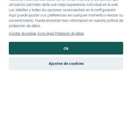
utilizamos permiten darle una mejor experiencia individual en la web.
SpaDreamsES Instagram
Los detalles y todas las opciones se encuentran en la configuración.
Aquí puede ajustar sus preferencias en cualquier momento o revocar su
Instagram has returned empty data. Please authorize your Instagram
consentimiento. Puede encontrar más información en nuestra política de
account in the
plugin settings
.
protección de datos.
Ajustes de cookies
Aviso legal
Protección de datos
SÍGUENOS
Ok
Ajustes de cookies
A la página principal de SpaDreams
Aviso legal y protección de datos