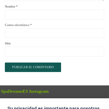
Nombre
*
Correo electrónico
*
Web
SpaDreamsES Instagram
Instagram has returned empty data. Please authorize your Instagram
account in the
plugin settings
.
Su privacidad es importante para nosotros