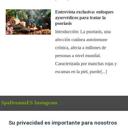
Entrevista exclusiva: enfoques
ayurvédicos para tratar la
psoriasis
Introducción: La psoriasis, una
afección cutánea autoinmune
crónica, afecta a millones de
personas a nivel mundial.
Caracterizada por manchas rojas y
escamas en la piel, puede
[...]
SpaDreamsES Instagram
Instagram has returned empty data. Please authorize your Instagram
account in the
plugin settings
.
Su privacidad es importante para nosotros