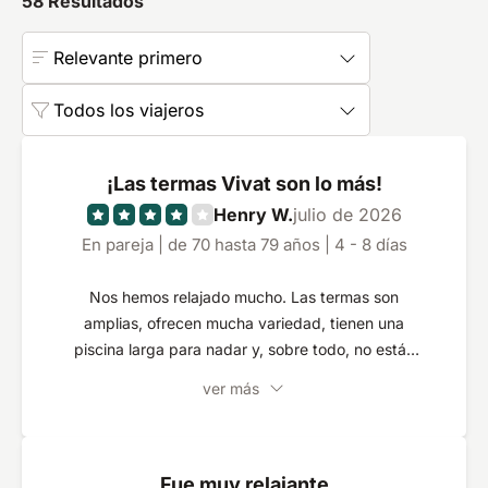
58
Resultados
Relevante primero
Todos los viajeros
¡Las termas Vivat son lo más!
Henry W.
julio de 2026
En pareja | de 70 hasta 79 años | 4 - 8 días
Nos hemos relajado mucho. Las termas son
amplias, ofrecen mucha variedad, tienen una
piscina larga para nadar y, sobre todo, no están
abarrotadas. La habitación era muy amplia y
ver más
acogedora, y la comida estaba buena, con mucha
variedad. Recomiendo hacer una excursión en
coche a los viñedos de Jeruzalem.
Fue muy relajante