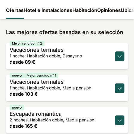
Ofertas
Hotel e instalaciones
Habitación
Opiniones
Ubica
Las mejores ofertas basadas en su selección
Mejor vendido n° 2
Vacaciones termales
1 noche, Habitación doble, Desayuno
desde
89 €
nuevo
Mejor vendido n° 1
Vacaciones termales
1 noche, Habitación doble, Media pensión
desde
103 €
nuevo
Escapada romántica
2 noches, Habitación doble, Media pensión
desde
165 €