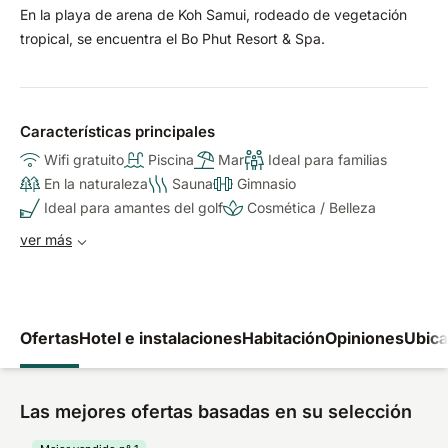
En la playa de arena de Koh Samui, rodeado de vegetación
tropical, se encuentra el Bo Phut Resort & Spa.
Características principales
Wifi gratuito
Piscina
Mar
Ideal para familias
En la naturaleza
Sauna
Gimnasio
Ideal para amantes del golf
Cosmética / Belleza
ver más
Ofertas
Hotel e instalaciones
Habitación
Opiniones
Ubica
Las mejores ofertas basadas en su selección