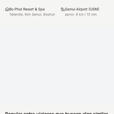
Bo Phut Resort & Spa
Samui Airport
(
USM
)
Tailandia, Koh Samui, Bophut
aprox. 6 km / 13 min.
Popular entre viajeros que buscan algo similar