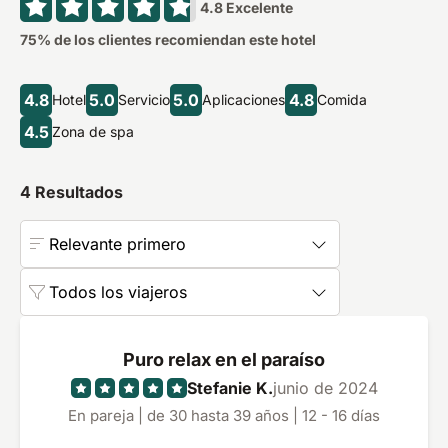
4.8
Excelente
75
% de los clientes recomiendan este hotel
4.8
5.0
5.0
4.8
Hotel
Servicio
Aplicaciones
Comida
4.5
Zona de spa
4
Resultados
Relevante primero
Todos los viajeros
Puro relax en el paraíso
Stefanie K.
junio de 2024
En pareja | de 30 hasta 39 años | 12 - 16 días