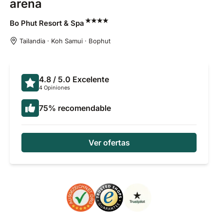
arena
Bo Phut Resort &
Spa
Tailandia · Koh Samui · Bophut
4.8
/ 5.0
Excelente
4 Opiniones
75
%
recomendable
Ver ofertas